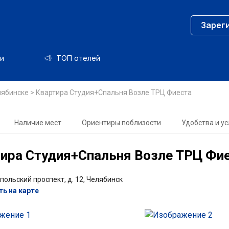
Зарег
и
ТОП отелей
лябинске
>
Квартира Студия+Спальня Возле ТРЦ Фиеста
Наличие мест
Ориентиры поблизости
Удобства и ус
ира Студия+Спальня Возле ТРЦ Фи
польский проспект, д. 12, Челябинск
ь на карте