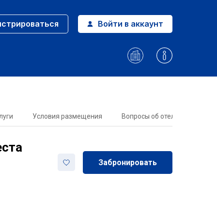
истрироваться
Войти в аккаунт
луги
Условия размещения
Вопросы об отеле
еста
Забронировать