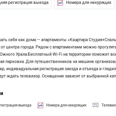
няя регистрация выезда
Номера для некурящих
вать себя как дома — апартаменты «Квартира Студия+Спал
 от центра города. Рядом с апартаментами можно прогулят
Южного Урала.
Бесплатный Wi-Fi на территории поможет все
я парковка. Для путешественников на машине организован
ер, индивидуальная регистрация заезда и отъезда и глади
дут ждать телевизор. Оснащение зависит от выбранной кат
ги
гистрация выезда
Номера для некурящих
Телевиз