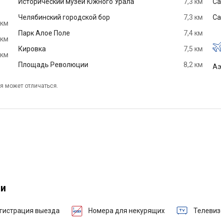
Исторический музей Южного Урала
7,3 км
Са
Челябинский городской бор
7,3 км
Са
 км
Парк Алое Поле
7,4 км
 км
Кировка
7,5 км
 км
Площадь Революции
8,2 км
Аэ
я может отличаться.
ги
гистрация выезда
Номера для некурящих
Телевиз