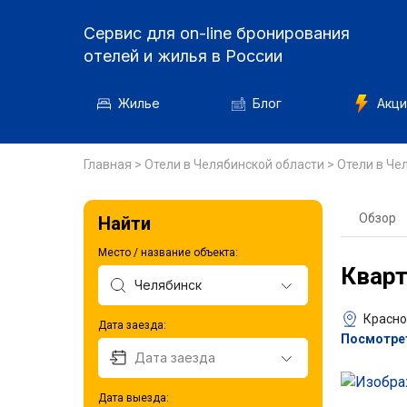
Сервис для on-line бронирования
отелей и жилья в России
Жилье
Блог
Акци
Главная
>
Отели в Челябинской области
>
Отели в Че
Обзор
Найти
Место / название объекта:
Кварт
Красно
Дата заезда:
Посмотрет
Дата выезда: