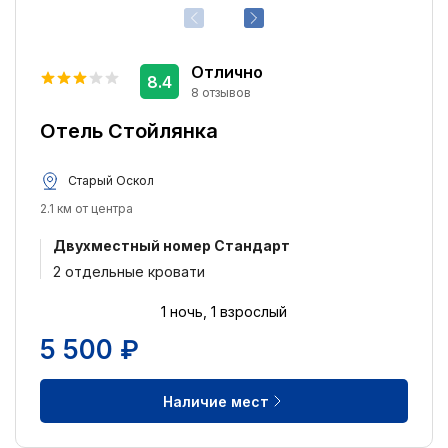
Двуспальная кровать
43
2 односпальных кровати
10
Отлично
8.4
Питание:
8 отзывов
Питание не включено
6
Отель Стойлянка
Завтрак включён
4
Старый Оскол
Удобства:
2.1 км от центра
Круглосуточная стойка регистрации
5
Двухместный номер Стандарт
Кондиционер
5
2 отдельные кровати
Лифт
5
1 ночь, 1 взрослый
Ранняя регистрация заезда
4
5 500 ₽
Поздняя регистрация выезда
4
Бесплатный Wi-Fi
4
Наличие мест
Парковка
3