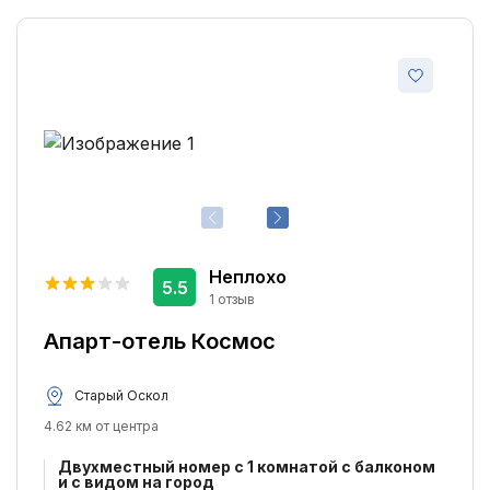
Отель для некурящих
3
Магазины
2
Места для курения
2
Сувенирный магазин
2
Бесплатная парковка
1
Бассейн
1
Крытый бассейн
1
Стиральная машина
1
Неплохо
5.5
1 отзыв
Апарт-отель Космос
Старый Оскол
4.62 км от центра
Двухместный номер c 1 комнатой с балконом
и с видом на город