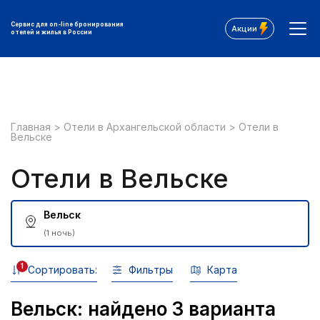
Сервис для on-line бронирования
Акции
отелей и жилья в России
Главная
>
Отели в Архангельской области
>
Отели в
Вельске
Отели в Вельске
Вельск
(1 ночь)
1
Сортировать:
Фильтры
Карта
Вельск: найдено 3 варианта
Все фильтры: