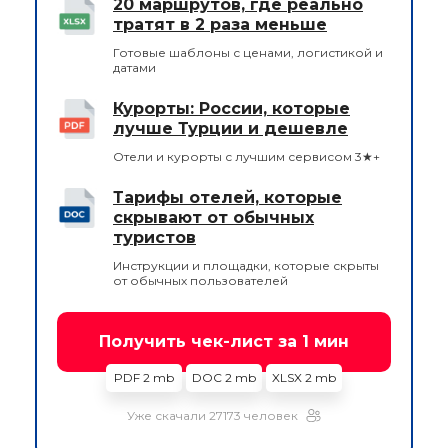
20 маршрутов, где реально
тратят в 2 раза меньше
Готовые шаблоны с ценами, логистикой и
датами
Курорты: России, которые
лучше Турции и дешевле
Отели и курорты с лучшим сервисом 3★+
Тарифы отелей, которые
скрывают от обычных
туристов
Инструкции и площадки, которые скрыты
от обычных пользователей
Получить чек-лист за 1 мин
PDF 2 mb
DOC 2 mb
XLSX 2 mb
Уже скачали 27173 человек