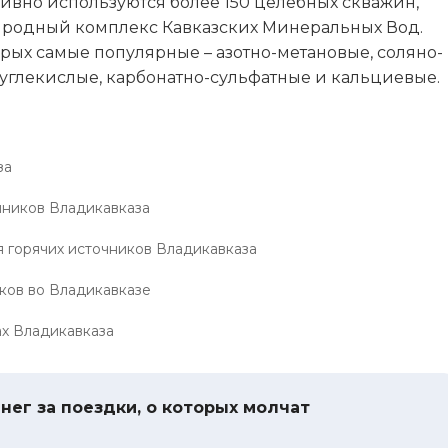
ивно используются более 150 целебных скважин,
родный комплекс Кавказских Минеральных Вод.
рых самые популярные – азотно-метановые, соляно-
углекислые, карбонатно-сульфатные и кальциевые.
за
чников Владикавказа
 горячих источников Владикавказа
ков во Владикавказе
ах Владикавказа
нег за поездки, о которых молчат