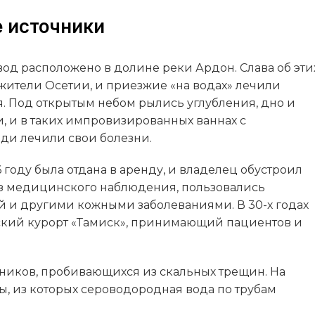
 источники
д расположено в долине реки Ардон. Слава об эти
 жители Осетии, и приезжие «на водах» лечили
 Под открытым небом рылись углубления, дно и
 и в таких импровизированных ваннах с
и лечили свои болезни.
 году была отдана в аренду, и владелец обустроил
без медицинского наблюдения, пользовались
й и другими кожными заболеваниями. В 30-х годах
ский курорт «Тамиск», принимающий пациентов и
чников, пробивающихся из скальных трещин. На
 из которых сероводородная вода по трубам