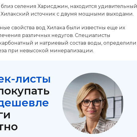
, близ селения Харисджин, находится удивительны
 Хилакский источник с двумя мощными выходами.
ные свойства вод Хилака были известны еще их
лечения различных недугов. Специалисты
карбонатный и натриевый состав воды, определили
еза при невысокой минерализации.
ек-листы
покупать
 дешевле
ги
тно