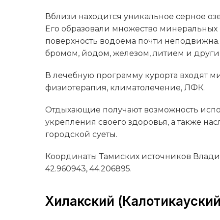
Вблизи находится уникальное серное оз
Его образовали множество минеральных 
поверхность водоема почти неподвижна. 
бромом, йодом, железом, литием и друг
В лечебную программу курорта входят м
физиотерапия, климатолечение, ЛФК.
Отдыхающие получают возможность испо
укрепления своего здоровья, а также на
городской суеты.
Координаты Тамиских источников Владик
42.960943, 44.206895.
Хилакский (Калотикауский