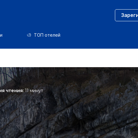
Зарег
и
ТОП отелей
я чтения:
11 минут