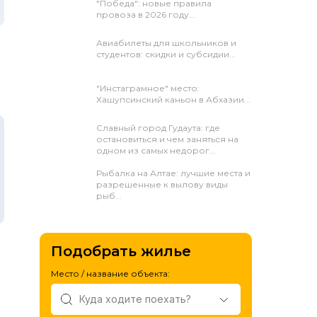
"Победа": новые правила
провоза в 2026 году...
Авиабилеты для школьников и
студентов: скидки и субсидии...
"Инстаграмное" место:
Хашупсинский каньон в Абхазии...
Славный город Гудаута: где
остановиться и чем заняться на
одном из самых недорог...
Рыбалка на Алтае: лучшие места и
разрешенные к вылову виды
рыб...
Подобрать жилье
Место / название объекта: