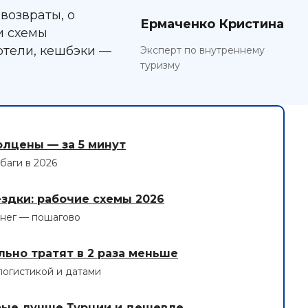
возвраты, о
Ермаченко Кристина
и схемы
отели, кешбэки —
Эксперт по внутреннему
туризму
олцены — за 5 минут
баги в 2026
ездки: рабочие схемы 2026
енег — пошагово
льно тратят в 2 раза меньше
логистикой и датами
орые лучше Турции и дешевле