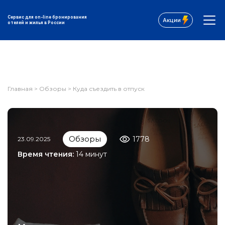
Сервис для on-line бронирования
Акции
отелей и жилья в России
Главная
>
Обзоры
>
Куда съездить в отпуск
Обзоры
1778
23.09.2025
Время чтения:
14 минут