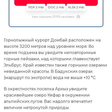
PDF 2 mb
DOC 2 mb
XLSX 2 mb
Уже скачали 27173 человек
Горнолыжный курорт Домбай расположен на
высоте 3200 метров над уровнем моря. Во
время подъема вы увидите неповторимые
горные пейзажи, над которыми главенствует
Эльбрус. Край известен также горными озерами
невиданной красоты. В Бадукских озерах
(маршрут по экотропе) вода не выше +10 °С.
В окрестностях поселка Архыз увидите
красивейшее озеро Кяфар в окружении
альпийских лугов. Вас надолго впечатлит
величие нетронутой природы.